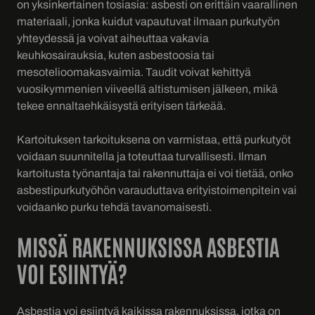
on yksinkertainen tosiasia: asbesti on erittäin vaarallinen
materiaali, jonka kuidut vapautuvat ilmaan purkutyön
yhteydessä ja voivat aiheuttaa vakavia
keuhkosairauksia, kuten asbestoosia tai
mesotelioomakasvaimia. Taudit voivat kehittyä
vuosikymmenien viiveellä altistumisen jälkeen, mikä
tekee ennaltaehkäisystä erityisen tärkeää.
Kartoituksen tarkoituksena on varmistaa, että purkutyöt
voidaan suunnitella ja toteuttaa turvallisesti. Ilman
kartoitusta työnantaja tai rakennuttaja ei voi tietää, onko
asbestipurkutyöhön varauduttava erityistoimenpitein vai
voidaanko purku tehdä tavanomaisesti.
MISSÄ RAKENNUKSISSA ASBESTIA
VOI ESIINTYÄ?
Asbestia voi esiintyä kaikissa rakennuksissa, jotka on