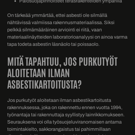
Palosuojapinnoitteet teräsrakenteiden ympärillä
On tärkeää ymmärtää, ettei asbesti ole silmällä
nähtävissä valmiissa rakennusmateriaalissa. Siksi
pelkkä silmämääräinen arviointi ei riitä, vaan
materiaalinäytteiden laboratorioanalyysi on ainoa varma
tapa todeta asbestin läsnäolo tai poissaolo.
MITÄ TAPAHTUU, JOS PURKUTYÖT
ALOITETAAN ILMAN
ASBESTIKARTOITUSTA?
Jos purkutyöt aloitetaan ilman asbestikartoitusta
rakennuksessa, joka on rakennettu ennen vuotta 1994,
työnantaja tai rakennuttaja syyllistyy lainrikkomukseen.
Seurauksena voi olla työsuojeluviranomaisen antama
toimintakielto, sakkorangaistus tai pahimmillaan