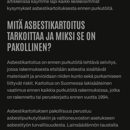
artikkelissa käymme läpi kaikki keskeisimmät
kysymykset asbestikartoituksesta ennen purkutöitä.
MITÄ ASBESTIKARTOITUS
TARKOITTAA JA MIKSI SE ON
PAKOLLINEN?
Asbestikartoitus on ennen purkutöitä tehtävä selvitys,
jossa rakennuksesta etsitään asbestia sisältävät
materiaalit ja arvioidaan niiden kunto sekä purkamiseen
liittyvät riskit. Kartoitus on Suomessa lakisääteinen
vaatimus ennen kaikkia purkutöitä rakennuksissa, jotka
on rakennettu tai peruskorjattu ennen vuotta 1994.
Asbestikartoituksen pakollisuus perustuu
asbestipurkutyölakiin ja valtioneuvoston asetukseen
asbestityön turvallisuudesta. Lainsäädännön taustalla