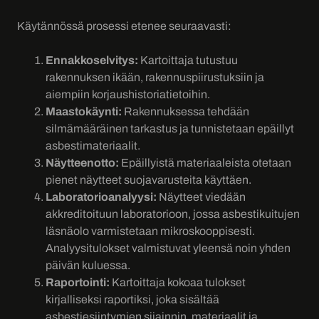
Käytännössä prosessi etenee seuraavasti:
Ennakkoselvitys:
Kartoittaja tutustuu
rakennuksen ikään, rakennuspiirustuksiin ja
aiempiin korjaushistoriatietoihin.
Maastokäynti:
Rakennuksessa tehdään
silmämääräinen tarkastus ja tunnistetaan epäillyt
asbestimateriaalit.
Näytteenotto:
Epäillyistä materiaaleista otetaan
pienet näytteet suojavarusteita käyttäen.
Laboratorioanalyysi:
Näytteet viedään
akkreditoituun laboratorioon, jossa asbestikuitujen
läsnäolo varmistetaan mikroskooppisesti.
Analyysitulokset valmistuvat yleensä noin yhden
päivän kuluessa.
Raportointi:
Kartoittaja kokoaa tulokset
kirjalliseksi raportiksi, joka sisältää
asbestiesiintymien sijainnin, materiaalit ja