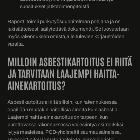
suositukset jatkotoimenpiteistä.
Raportti toimii purkutyösuunnitelman pohjana ja on
lakisääteisesti säilytettävä dokumentti. Se luovutetaan
myös rakennuksen omistajalle tulevien korjaustöiden
varalta.
MILLOIN ASBESTIKARTOITUS EI RIITÄ
JA TARVITAAN LAAJEMPI HAITTA-
AINEKARTOITUS?
Asbestikartoitus ei riitä silloin, kun rakennuksessa
epäillään muitakin haitallisia aineita kuin asbestia.
Laajempi haitta-ainekartoitus on tarpeen, kun
purettavassa rakennuksessa voi esiintyä esimerkiksi
lyijyä maaleissa, PCB-yhdisteitä saumausaineissa,
kreosoottipitoisia materiaaleja tai homevaurioita.