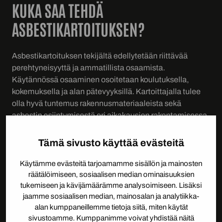
KUKA SAA TEHDÄ
ASBESTIKARTOITUKSEN?
Asbestikartoituksen tekijältä edellytetään riittävää
perehtyneisyyttä ja ammatillista osaamista.
Käytännössä osaaminen osoitetaan koulutuksella,
kokemuksella ja alan pätevyyksillä. Kartoittajalla tulee
olla hyvä tuntemus rakennusmateriaaleista sekä
asbestin esiintymisestä eri aikakausien rakentamisessa.
Käytännössä asbestikartoituksia tekevät siihen
Tämä sivusto käyttää evästeitä
erikoistuneet yritykset, joilla on koulutettu henkilöstö ja
yhteydet akkreditoituihin laboratorioihin näytteiden
Käytämme evästeitä tarjoamamme sisällön ja mainosten
analysoimiseksi. Materiaalinäytteet tulee analysoida
räätälöimiseen, sosiaalisen median ominaisuuksien
tukemiseen ja kävijämäärämme analysoimiseen. Lisäksi
laboratoriossa, joka on FINAS-akkreditointipalvelun
jaamme sosiaalisen median, mainosalan ja analytiikka-
hyväksymä.
alan kumppaneillemme tietoja siitä, miten käytät
sivustoamme. Kumppanimme voivat yhdistää näitä