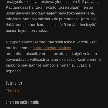
analyysitulokset valmistuvat yleensä noin 3–5 päivässä.
Käytännössä haitta-ainekartoituksen tilaaminen on
usein järkevää suoraan laajempana kokonaisuutena,
erityisesti vanhoja rakennuksia purettaessa, jotta kaikki
riskit tunnistetaan kerralla eikä töitä tarvitse keskeyttää
uusien löydösten vuoksi.
Rieppo Service Oy toteuttaa sekä asbestikartoitukset
että laajemmat
haitta-ainekartoitukset
ammattitaitoisesti, varmistaen että purkutyöt voidaan
käynnistää turvallisesti ja lainmukaisesti. Käsittelemme
kaikki toimeksiannot mahdollisimman sujuvasti ja
nopeasti.
Categories
Yleinen
Share on social media
Share on Facebook
Share on Twitter
Share on LinkedIn
Share on WhatsApp