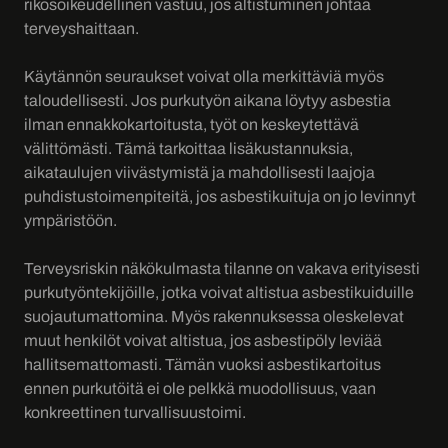
rikosoikeudellinen vastuu, jos altistuminen johtaa
terveyshaittaan.
Käytännön seuraukset voivat olla merkittäviä myös
taloudellisesti. Jos purkutyön aikana löytyy asbestia
ilman ennakkokartoitusta, työt on keskeytettävä
välittömästi. Tämä tarkoittaa lisäkustannuksia,
aikataulujen viivästymistä ja mahdollisesti laajoja
puhdistustoimenpiteitä, jos asbestikuituja on jo levinnyt
ympäristöön.
Terveysriskin näkökulmasta tilanne on vakava erityisesti
purkutyöntekijöille, jotka voivat altistua asbestikuiduille
suojautumattomina. Myös rakennuksessa oleskelevat
muut henkilöt voivat altistua, jos asbestipöly leviää
hallitsemattomasti. Tämän vuoksi asbestikartoitus
ennen purkutöitä ei ole pelkkä muodollisuus, vaan
konkreettinen turvallisuustoimi.