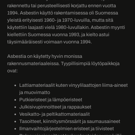
rakennettu tai perusteellisesti korjattu ennen vuotta
1994. Asbestin käyttö rakentamisessa oli Suomessa
yleistä erityisesti 1960- ja 1970-luvuilla, mutta sitä
käytettiin laajasti vielä 1980-luvullakin. Asbestin myynti
kiellettiin Suomessa vuonna 1993, ja kielto astui
täysimääräisesti voimaan vuonna 1994.
Asbestia on käytetty hyvin monissa
rakennusmateriaaleissa. Tyypillisimpiä löytöpaikkoja
ovat:
Lattiamateriaalit kuten vinyylilaattojen liima-aineet
ja muovimatto
Putkieristeet ja lämpöeristeet
Julkisivupinnoitteet ja rappaukset
Vesikatto- ja peltikattomateriaalit
Tasoitteet, kiinnitysmörssärit ja saumausaineet
Ilmanvaihtojärjestelmien eristeet ja tiivisteet