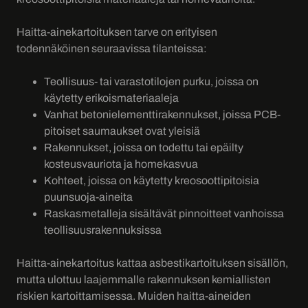
Haitta-ainekartoituksen tarve on erityisen
todennäköinen seuraavissa tilanteissa:
Teollisuus- tai varastotilojen purku, joissa on
käytetty erikoismateriaaleja
Vanhat betonielementtirakennukset, joissa PCB-
pitoiset saumaukset ovat yleisiä
Rakennukset, joissa on todettu tai epäilty
kosteusvauriota ja homekasvua
Kohteet, joissa on käytetty kreosoottipitoisia
puunsuoja-aineita
Raskasmetalleja sisältävät pinnoitteet vanhoissa
teollisuusrakennuksissa
Haitta-ainekartoitus kattaa asbestikartoituksen sisällön,
mutta ulottuu laajemmalle rakennuksen kemiallisten
riskien kartoittamisessa. Muiden haitta-aineiden