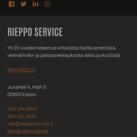
RIEPPO SERVICE
Yli 20 vuoden kokemus erilaisista haitta-ainetöistä,
vesivahinko- ja palosaneerauksista sekä purkutöistä.
ARTIKKELIT
Juvantie 4, Halli 5
02920 Espoo
045 164 9660
045 121 0840
info@riepposervice.fi
Näytä yhteystiedot