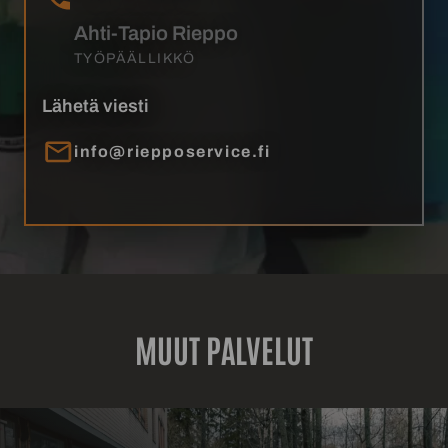
Ahti-Tapio Rieppo
TYÖPÄÄLLIKKÖ
Lähetä viesti
info@riepposervice.fi
MUUT PALVELUT
Asbesti-
ja