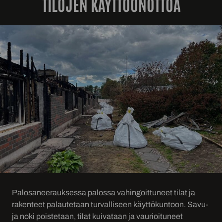
TILOJEN KÄYTTÖÖNOTTOA
Palosaneerauksessa palossa vahingoittuneet tilat ja
rakenteet palautetaan turvalliseen käyttökuntoon. Savu-
ja noki poistetaan, tilat kuivataan ja vaurioituneet