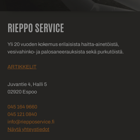
RIEPPO SERVICE
Yli 20 vuoden kokemus erilaisista haitta-ainetöistä,
vesivahinko- ja palosaneerauksista sekä purkutöistä.
ARTIKKELIT
Juvantie 4, Halli 5
02920 Espoo
045 164 9660
045 121 0840
info@riepposervice.fi
Näytä yhteystiedot