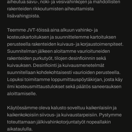
aiheutua savu-, noki- ja vesivahinkojen ja mahdollisten
rakenteiden rikkoutumisten aiheuttamista
lisävahingoista.
Teemme JVT-töissä aina alkuun vahinko- ja
kosteuskartoituksen ja suunnittelemme kartoituksen
perusteella rakenteiden kuivaus- ja korjaustoimenpiteet.
Suunnitelman jälkeen aloitamme vaurioituneiden
rakenteiden purkutyöt, tilojen desinfioinnin sekä
kuivauksen. Desinfiointi ja kuivausmenetelmät
suunnitellaan kohdekohtaisesti vaurioiden perusteella.
Lopuksi toimitamme loppumittauspöytäkirjan, josta käy
ilmi kosteusmittaustulokset sekä päätös saneerauksen
aloittamiselle.
Käytössämme oleva kalusto soveltuu kaikenlaisiin ja
kaikenkokoisiin siivous- ja kuivaustarpeisiin. Pystymme
toteuttamaan jälkivahinkotorjuntatyöt nopeallakin
aikataululla.