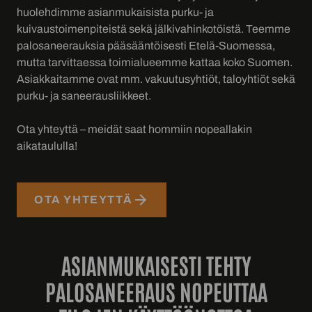
huolehdimme asianmukaisista purku- ja
kuivaustoimenpiteistä sekä jälkivahinkotöistä. Teemme
palosaneerauksia pääsääntöisesti Etelä-Suomessa,
mutta tarvittaessa toimialueemme kattaa koko Suomen.
Asiakkaitamme ovat mm. vakuutusyhtiöt, taloyhtiöt sekä
purku- ja saneerausliikkeet.
Ota yhteyttä – meidät saat hommiin nopeallakin
aikataululla!
OTA YHTEYTTÄ
ASIANMUKAISESTI TEHTY
PALOSANEERAUS NOPEUTTAA