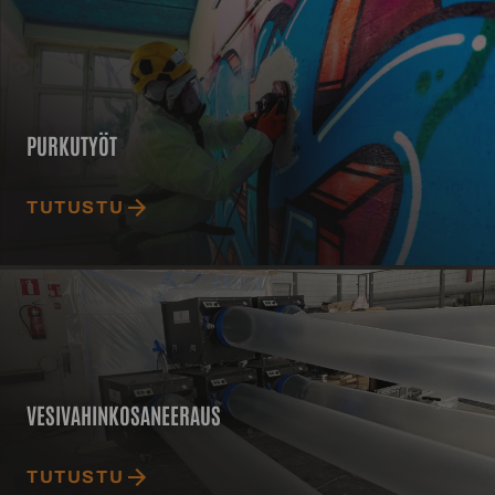
Purkutyöt
PURKUTYÖT
TUTUSTU
Vesivahinkosaneeraus
VESIVAHINKOSANEERAUS
TUTUSTU