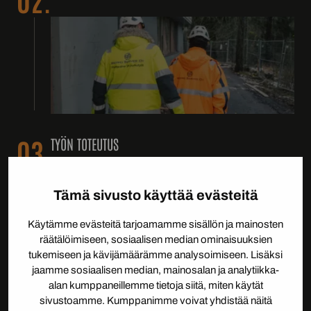
03.
TYÖN TOTEUTUS
Tämä sivusto käyttää evästeitä
Käytämme evästeitä tarjoamamme sisällön ja mainosten
räätälöimiseen, sosiaalisen median ominaisuuksien
tukemiseen ja kävijämäärämme analysoimiseen. Lisäksi
jaamme sosiaalisen median, mainosalan ja analytiikka-
alan kumppaneillemme tietoja siitä, miten käytät
04.
PUHDASILMARAPORTTI JA MUU DOKUMENTOINTI
sivustoamme. Kumppanimme voivat yhdistää näitä