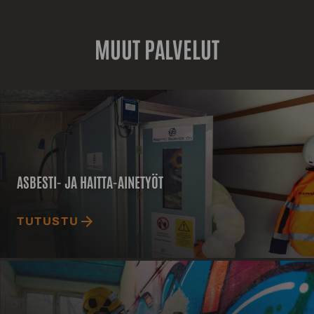
MUUT PALVELUT
Asbesti-
ja
haitta-
ainetyöt
ASBESTI- JA HAITTA-AINETYÖT
TUTUSTU
Purkutyöt