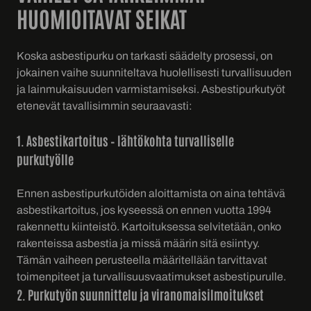
HUOMIOITAVAT SEIKAT
Koska asbestipurku on tarkasti säädelty prosessi, on
jokainen vaihe suunniteltava huolellisesti turvallisuuden
ja lainmukaisuuden varmistamiseksi. Asbestipurkutyöt
etenevät tavallisimmin seuraavasti:
1. Asbestikartoitus – lähtökohta turvalliselle
purkutyölle
Ennen asbestipurkutöiden aloittamista on aina tehtävä
asbestikartoitus, jos kyseessä on ennen vuotta 1994
rakennettu kiinteistö. Kartoituksessa selvitetään, onko
rakenteissa asbestia ja missä määrin sitä esiintyy.
Tämän vaiheen perusteella määritellään tarvittavat
toimenpiteet ja turvallisuusvaatimukset asbestipurulle.
2. Purkutyön suunnittelu ja viranomaisilmoitukset