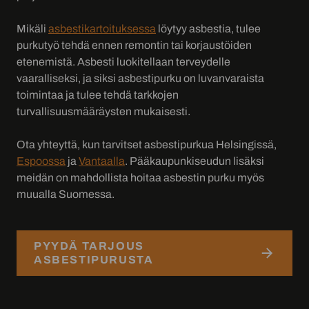
Mikäli
asbestikartoituksessa
löytyy asbestia, tulee
purkutyö tehdä ennen remontin tai korjaustöiden
etenemistä. Asbesti luokitellaan terveydelle
vaaralliseksi, ja siksi asbestipurku on luvanvaraista
toimintaa ja tulee tehdä tarkkojen
turvallisuusmääräysten mukaisesti.
Ota yhteyttä, kun tarvitset asbestipurkua Helsingissä,
Espoossa
ja
Vantaalla
. Pääkaupunkiseudun lisäksi
meidän on mahdollista hoitaa asbestin purku myös
muualla Suomessa.
PYYDÄ TARJOUS
ASBESTIPURUSTA