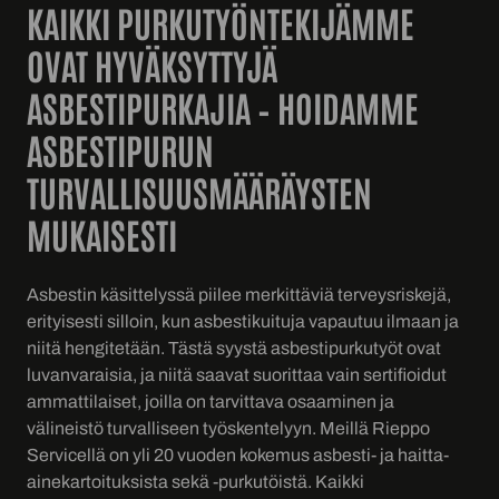
KAIKKI PURKUTYÖNTEKIJÄMME
OVAT HYVÄKSYTTYJÄ
ASBESTIPURKAJIA – HOIDAMME
ASBESTIPURUN
TURVALLISUUSMÄÄRÄYSTEN
MUKAISESTI
Asbestin käsittelyssä piilee merkittäviä terveysriskejä,
erityisesti silloin, kun asbestikuituja vapautuu ilmaan ja
niitä hengitetään. Tästä syystä asbestipurkutyöt ovat
luvanvaraisia, ja niitä saavat suorittaa vain sertifioidut
ammattilaiset, joilla on tarvittava osaaminen ja
välineistö turvalliseen työskentelyyn. Meillä Rieppo
Servicellä on yli 20 vuoden kokemus asbesti- ja haitta-
ainekartoituksista sekä -purkutöistä. Kaikki