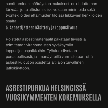
suorittaminen määräysten mukaisesti on ehdottoman
tärkeää, jotta altistumisriski voidaan minimoida sekä
työntekijöiden että muiden tiloissa liikkuvien henkilöiden
osalta.
5. Asbestijätteen käsittely ja loppusiivous
Poistetut asbestimateriaalit pakataan tiiviisti ja
toimitetaan viranomaisten hyväksymiin
loppusijoituspaikkoihin. Työalue siivotaan
perusteellisesti, ja ilmanäytteillä varmistetaan, että
asbestikuidut on poistettu ja tila on turvallinen
jatkokäyttöön.
ASBESTIPURKUA HELSINGISSÄ
VUOSIKYMMENTEN KOKEMUKSELLA