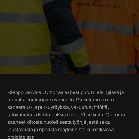
Rieppo Service Oy hoitaa asbestipurut Helsingissä ja
muualla pääkaupunkiseudulla. Palvelemme mm.
saneeraus- ja purkuyrityksiä, vakuutusyhtiöitä,
taloyhtiöitä ja kotitalouksia sekä LVI-liikkeitä. Olemme
saaneet kiitosta huolellisesta työnjäljestä sekä
joustavasta ja ripeästä reagoinnista kiireellisissä
projekteissa.