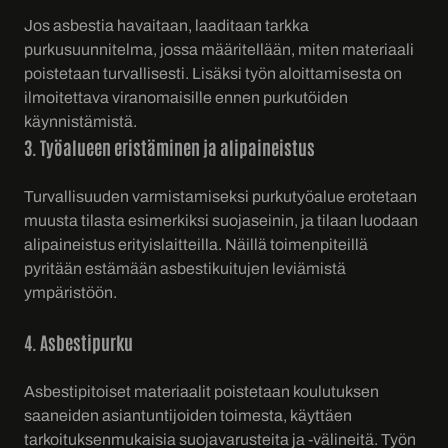
Jos asbestia havaitaan, laaditaan tarkka
purkusuunnitelma, jossa määritellään, miten materiaali
poistetaan turvallisesti. Lisäksi työn aloittamisesta on
ilmoitettava viranomaisille ennen purkutöiden
käynnistämistä.
3. Työalueen eristäminen ja alipaineistus
Turvallisuuden varmistamiseksi purkutyöalue erotetaan
muusta tilasta esimerkiksi suojaseinin, ja tilaan luodaan
alipaineistus erityislaitteilla. Näillä toimenpiteillä
pyritään estämään asbestikuitujen leviämistä
ympäristöön.
4. Asbestipurku
Asbestipitoiset materiaalit poistetaan koulutuksen
saaneiden asiantuntijoiden toimesta, käyttäen
tarkoituksenmukaisia suojavarusteita ja -välineitä. Työn