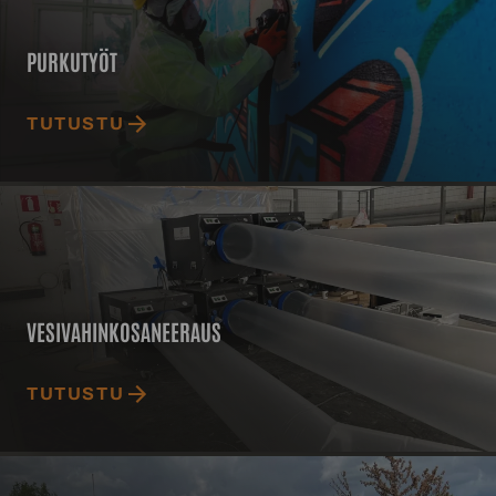
PURKUTYÖT
TUTUSTU
Vesivahinkosaneeraus
VESIVAHINKOSANEERAUS
TUTUSTU
Palosaneeraus