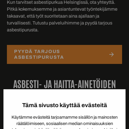
Kun tarvitset asbestipurkua Helsingissä, ota yhteyttä.
Pitkä kokemuksemme ja asiantuntevat työntekijämme
takaavat, että työt suoritetaan aina ajallaan ja
turvallisesti. Tutustu palveluihimme ja pyydä tarjous
asbestipurusta.
PYYDÄ TARJOUS
ASBESTIPURUSTA
ASBESTI- JA HAITTA-AINETÖIDEN
ETENEMINEN
Tämä sivusto käyttää evästeitä
01.
TARJOUSPYYNTÖ
Käytämme evästeitä tarjoamamme sisällön ja mainosten
räätälöimiseen, sosiaalisen median ominaisuuksien