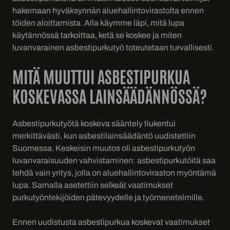
hakemaan hyväksynnän aluehallintovirastolta ennen
töiden aloittamista. Alla käymme läpi, mitä lupa
käytännössä tarkoittaa, ketä se koskee ja miten
luvanvarainen asbestipurkutyö toteutetaan turvallisesti.
MITÄ MUUTTUI ASBESTIPURKUA
KOSKEVASSA LAINSÄÄDÄNNÖSSÄ?
Asbestipurkutyötä koskeva sääntely tiukentui
merkittävästi, kun asbestilainsäädäntö uudistettiin
Suomessa. Keskeisin muutos oli asbestipurkutyön
luvanvaraisuuden vahvistaminen: asbestipurkutöitä saa
tehdä vain yritys, jolla on aluehallintoviraston myöntämä
lupa. Samalla asetettiin selkeät vaatimukset
purkutyöntekijöiden pätevyydelle ja työmenetelmille.
Ennen uudistusta asbestipurkua koskevat vaatimukset