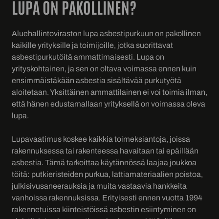
LUPA ON PAKOLLINEN?
Aluehallintoviraston lupa asbestipurkuun on pakollinen
kaikille yrityksille ja toimijoille, jotka suorittavat
asbestipurkutöitä ammattimaisesti. Lupa on
yrityskohtainen, ja sen on oltava voimassa ennen kuin
ensimmäistäkään asbestia sisältävää purkutyötä
aloitetaan. Yksittäinen ammattilainen ei voi toimia ilman,
että hänen edustamallaan yrityksellä on voimassa oleva
lupa.
Lupavaatimus koskee kaikkia toimeksiantoja, joissa
rakennuksessa tai rakenteessa havaitaan tai epäillään
asbestia. Tämä tarkoittaa käytännössä laajaa joukkoa
töitä: putkieristeiden purkua, lattiamateriaalien poistoa,
julkisivusaneerauksia ja muita vastaavia hankkeita
vanhoissa rakennuksissa. Erityisesti ennen vuotta 1994
rakennetuissa kiinteistöissä asbestin esiintyminen on