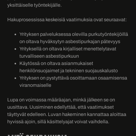
yksittäiselle työntekijälle.
Hakuprosessissa keskeisiä vaatimuksia ovat seuraavat:
Yrityksen palveluksessa olevilla purkutyöntekijöillä
on oltava hyväksytyn asbestipurkajan pätevyys
Yrityksellä on oltava kirjalliset menettelytavat
turvalliseen asbestipurkuun
Käytössä on oltava asianmukaiset
henkilönsuojaimet ja tekninen suojauskalusto
Yrityksen on pystyttävä osoittamaan osaamisensa
viranomaiselle
Lupa on voimassa määräajan, minkä jälkeen se on
uusittava. Uusiminen edellyttää, että vaatimukset
täyttyvät edelleen. Luvan hakeminen kannattaa aloittaa
hyvissä ajoin, sillä käsittelyajat voivat vaihdella.