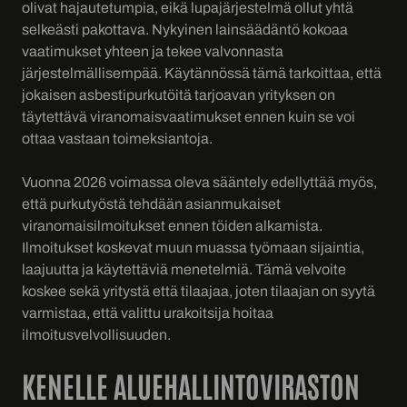
olivat hajautetumpia, eikä lupajärjestelmä ollut yhtä
selkeästi pakottava. Nykyinen lainsäädäntö kokoaa
vaatimukset yhteen ja tekee valvonnasta
järjestelmällisempää. Käytännössä tämä tarkoittaa, että
jokaisen asbestipurkutöitä tarjoavan yrityksen on
täytettävä viranomaisvaatimukset ennen kuin se voi
ottaa vastaan toimeksiantoja.
Vuonna 2026 voimassa oleva sääntely edellyttää myös,
että purkutyöstä tehdään asianmukaiset
viranomaisilmoitukset ennen töiden alkamista.
Ilmoitukset koskevat muun muassa työmaan sijaintia,
laajuutta ja käytettäviä menetelmiä. Tämä velvoite
koskee sekä yritystä että tilaajaa, joten tilaajan on syytä
varmistaa, että valittu urakoitsija hoitaa
ilmoitusvelvollisuuden.
KENELLE ALUEHALLINTOVIRASTON