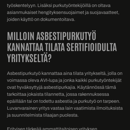
työskentelyyn. Lisäksi purkutyöntekijöillä on oltava
asianmukaiset hengityksensuojaimet ja suojavaatteet,
joiden käyttö on dokumentoitava.
MILLOIN ASBESTIPURKUTYÖ
KANNATTAA TILATA SERTIFIOIDULTA
YRITYKSELTÄ?
Asbestipurkutyö kannattaa aina tilata yritykseltä, jolla on
voimassa oleva AVI-lupa ja jonka kaikki purkutyöntekijät
ovat hyväksyttyjä asbestipurkajia. Käytännössä tämä
tarkoittaa jokaista tilannetta, jossa rakennuksessa
epäillään tai on todettu asbestia ja purkutyö on tarpeen.
Luvanvarainen yritys vastaa lain vaatimista ilmoituksista
ja suunnitelmista tilaajan puolesta.
Erityisen tärkeää ammattitaitoisen yrityksen