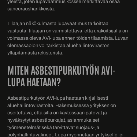
yleistä, joten lupavaatimus koskee merkittävää osaa
saneeraushankkeista.
Tilaajan näkökulmasta lupavaatimus tarkoittaa
vastuuta: tilaajan on varmistettava, että urakoitsijalla on
voimassa oleva AVI-lupa ennen töiden tilaamista. Luvan
olemassaolon voi tarkistaa aluehallintoviraston
ylläpitämästä rekisteristä.
MITEN ASBESTIPURKUTYÖN AVI-
LUPA HAETAAN?
Asbestipurkutyön AVI-lupa haetaan kirjallisesti
aluehallintovirastolta. Hakemuksessa yrityksen on
osoitettava, että sillä on käytössään pätevät ja
hyväksytyt asbestipurkajat, asianmukaiset
työmenetelmät sekä tarvittavat suojaus- ja
pölynhallintavälineet. Lupa myönnetään yritykselle, ei