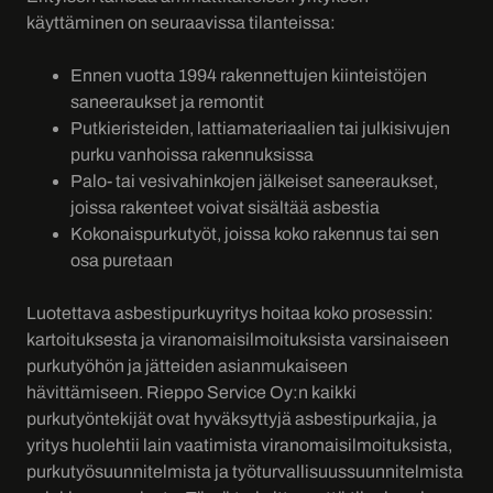
käyttäminen on seuraavissa tilanteissa:
Ennen vuotta 1994 rakennettujen kiinteistöjen
saneeraukset ja remontit
Putkieristeiden, lattiamateriaalien tai julkisivujen
purku vanhoissa rakennuksissa
Palo- tai vesivahinkojen jälkeiset saneeraukset,
joissa rakenteet voivat sisältää asbestia
Kokonaispurkutyöt, joissa koko rakennus tai sen
osa puretaan
Luotettava asbestipurkuyritys hoitaa koko prosessin:
kartoituksesta ja viranomaisilmoituksista varsinaiseen
purkutyöhön ja jätteiden asianmukaiseen
hävittämiseen. Rieppo Service Oy:n kaikki
purkutyöntekijät ovat hyväksyttyjä asbestipurkajia, ja
yritys huolehtii lain vaatimista viranomaisilmoituksista,
purkutyösuunnitelmista ja työturvallisuussuunnitelmista