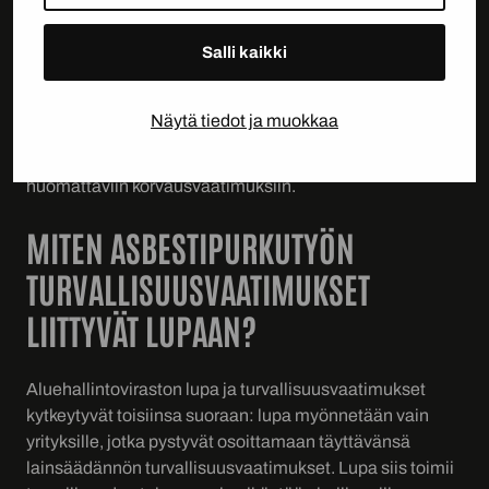
rakennuttajia ja muita ammattimaisia tilaajia.
Salli kaikki
Laiminlyönneillä voi olla myös käytännöllisiä
seurauksia: vakuutusyhtiö saattaa evätä korvaukset, jos
purkutyö on tehty säädösten vastaisesti. Lisäksi
Näytä tiedot ja muokkaa
asukkaiden tai työntekijöiden altistuminen asbestille
luvattoman purkutyön seurauksena voi johtaa
huomattaviin korvausvaatimuksiin.
MITEN ASBESTIPURKUTYÖN
TURVALLISUUSVAATIMUKSET
LIITTYVÄT LUPAAN?
Aluehallintoviraston lupa ja turvallisuusvaatimukset
kytkeytyvät toisiinsa suoraan: lupa myönnetään vain
yrityksille, jotka pystyvät osoittamaan täyttävänsä
lainsäädännön turvallisuusvaatimukset. Lupa siis toimii