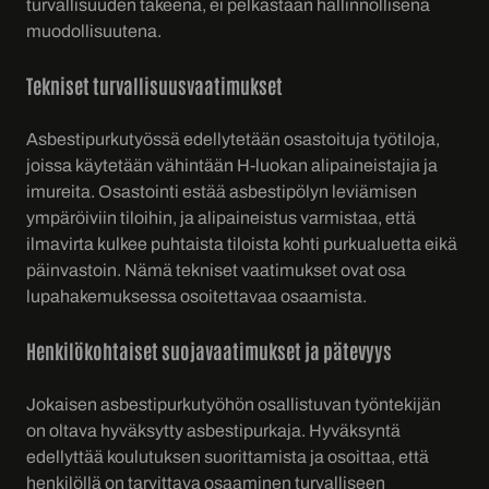
turvallisuuden takeena, ei pelkästään hallinnollisena
muodollisuutena.
Tekniset turvallisuusvaatimukset
Asbestipurkutyössä edellytetään osastoituja työtiloja,
joissa käytetään vähintään H-luokan alipaineistajia ja
imureita. Osastointi estää asbestipölyn leviämisen
ympäröiviin tiloihin, ja alipaineistus varmistaa, että
ilmavirta kulkee puhtaista tiloista kohti purkualuetta eikä
päinvastoin. Nämä tekniset vaatimukset ovat osa
lupahakemuksessa osoitettavaa osaamista.
Henkilökohtaiset suojavaatimukset ja pätevyys
Jokaisen asbestipurkutyöhön osallistuvan työntekijän
on oltava hyväksytty asbestipurkaja. Hyväksyntä
edellyttää koulutuksen suorittamista ja osoittaa, että
henkilöllä on tarvittava osaaminen turvalliseen