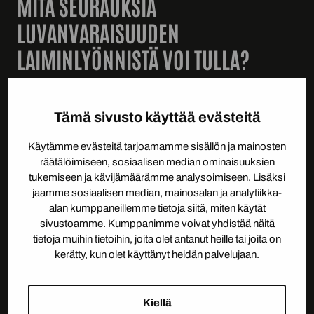
MITÄ SEURAUKSIA
LUVANVARAISUUDEN
LAIMINLYÖNNISTÄ VOI TULLA?
Asbestipurkutyön tekeminen ilman aluehallintoviraston
lupaa on lainvastaista ja voi johtaa vakaviin
Tämä sivusto käyttää evästeitä
seuraamuksiin sekä yritykselle että tilaajalle.
Käytämme evästeitä tarjoamamme sisällön ja mainosten
Viranomainen voi määrätä töiden keskeytyksen
räätälöimiseen, sosiaalisen median ominaisuuksien
välittömästi, ja lainvastaisesta toiminnasta voidaan
tukemiseen ja kävijämäärämme analysoimiseen. Lisäksi
seurata hallinnolliset sanktiot tai rikosoikeudelliset
jaamme sosiaalisen median, mainosalan ja analytiikka-
toimenpiteet tilanteen vakavuudesta riippuen.
alan kumppaneillemme tietoja siitä, miten käytät
sivustoamme. Kumppanimme voivat yhdistää näitä
Tilaajan vastuu on tässä yhteydessä merkittävä. Jos
tietoja muihin tietoihin, joita olet antanut heille tai joita on
tilaaja on tietoisesti tai huolimattomuudesta valinnut
kerätty, kun olet käyttänyt heidän palvelujaan.
luvanvaraisia töitä tekevän urakoitsijan ilman voimassa
olevaa lupaa, tilaaja voi joutua vastuuseen
tapahtuneesta. Tämä koskee erityisesti taloyhtiöitä,
Kiellä