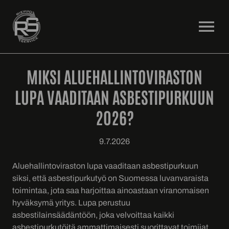
OPEN MENU
MIKSI ALUEHALLINTOVIRASTON
LUPA VAADITAAN ASBESTIPURKUUN
2026?
9.7.2026
Aluehallintoviraston lupa vaaditaan asbestipurkuun
siksi, että asbestipurkutyö on Suomessa luvanvaraista
toimintaa, jota saa harjoittaa ainoastaan viranomaisen
hyväksymä yritys. Lupa perustuu
asbestilainsäädäntöön, joka velvoittaa kaikki
asbestipurkutöitä ammattimaisesti suorittavat toimijat