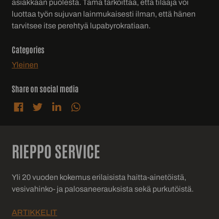
asiakkaan puolesta. Tämä tarkoittaa, että tilaaja voi
luottaa työn sujuvan lainmukaisesti ilman, että hänen
tarvitsee itse perehtyä lupabyrokratiaan.
Categories
Yleinen
Share on social media
Share on Facebook
Share on Twitter
Share on LinkedIn
Share on WhatsApp
RIEPPO SERVICE
Yli 20 vuoden kokemus erilaisista haitta-ainetöistä,
vesivahinko- ja palosaneerauksista sekä purkutöistä.
ARTIKKELIT